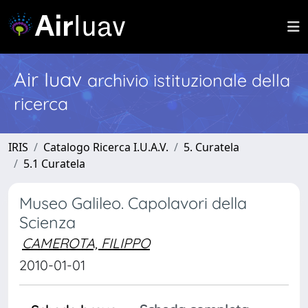
Air Iuav
archivio istituzionale della
ricerca
IRIS
Catalogo Ricerca I.U.A.V.
5. Curatela
5.1 Curatela
Museo Galileo. Capolavori della
Scienza
CAMEROTA, FILIPPO
2010-01-01