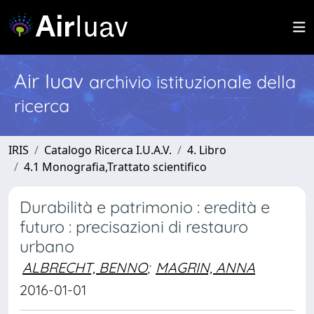
Air Iuav
archivio istituzionale della
ricerca
IRIS
Catalogo Ricerca I.U.A.V.
4. Libro
4.1 Monografia,Trattato scientifico
Durabilità e patrimonio : eredità e
futuro : precisazioni di restauro
urbano
ALBRECHT, BENNO
;
MAGRIN, ANNA
2016-01-01