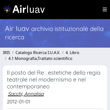
Air Iuav
archivio istituzionale della
ricerca
IRIS
Catalogo Ricerca I.U.A.V.
4. Libro
4.1 Monografia,Trattato scientifico
Il posto del Re : estetiche della regia
teatrale nel modernismo e nel
contemporaneo
Sacchi, Annalisa
2012-01-01