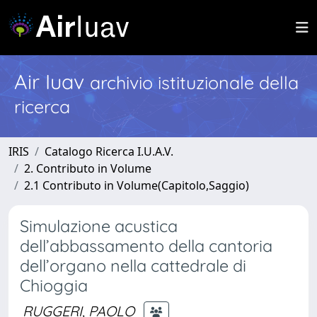
Air Iuav
archivio istituzionale della
ricerca
IRIS
Catalogo Ricerca I.U.A.V.
2. Contributo in Volume
2.1 Contributo in Volume(Capitolo,Saggio)
Simulazione acustica
dell’abbassamento della cantoria
dell’organo nella cattedrale di
Chioggia
RUGGERI, PAOLO