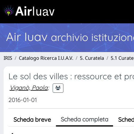
Air Iuav
archivio istituzio
IRIS
Catalogo Ricerca I.U.A.V.
5. Curatela
5.1 Curate
Le sol des villes : ressource et pr
Viganò, Paola
;
2016-01-01
Scheda completa
Scheda breve
Sched