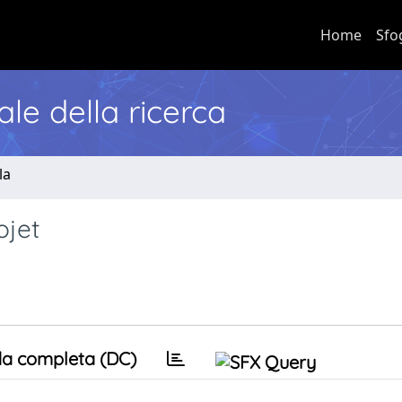
Home
Sfo
nale della ricerca
la
ojet
a completa (DC)