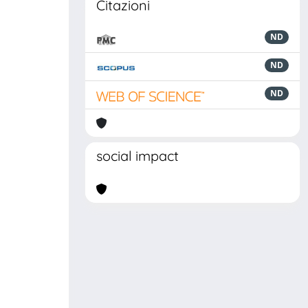
Citazioni
ND
ND
ND
social impact