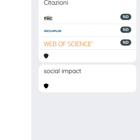
Citazioni
ND
ND
ND
social impact