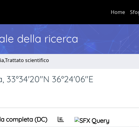
Home
Sfo
nale della ricerca
a,Trattato scientifico
 33°34'20"N 36°24'06"E
a completa (DC)