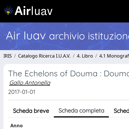
Air Iuav
archivio istituzio
IRIS
Catalogo Ricerca I.U.A.V.
4. Libro
4.1 Monografi
The Echelons of Douma : Douma,
Gallo Antonella
2017-01-01
Scheda completa
Scheda breve
Sched
Anno