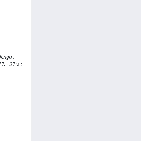
rlenga ;
. - 27 v. :