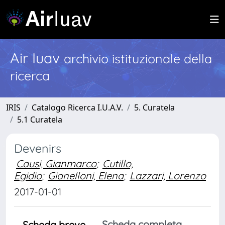
Air Iuav
archivio istituzionale della
ricerca
IRIS
Catalogo Ricerca I.U.A.V.
5. Curatela
5.1 Curatela
Devenirs
Causi, Gianmarco
;
Cutillo,
Egidio
;
Gianelloni, Elena
;
Lazzari, Lorenzo
2017-01-01
Scheda completa
Scheda breve