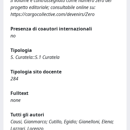
Il volume è contrassegnato come numero zero del
progetto editoriale; consultabile online su:
https://cargocollective.com/devenirs/Zero
Presenza di coautori internazionali
no
Tipologia
5. Curatela::5.1 Curatela
Tipologia sito docente
284
Fulltext
none
Tutti gli autori
Causi, Gianmarco; Cutillo, Egidio; Gianelloni, Elena;
Lazzari, Lorenzo