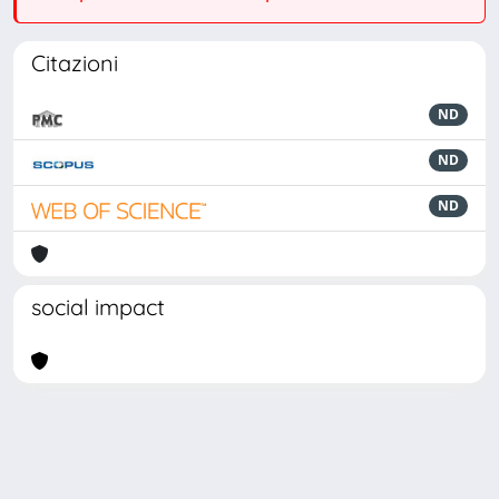
Citazioni
ND
ND
ND
social impact