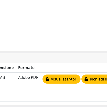
nsione
Formato
 MB
Adobe PDF
Visualizza/Apri
Richiedi 