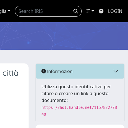
glia
IT
LOGIN
 città
Informazioni
Utilizza questo identificativo per
citare o creare un link a questo
documento:
https://hdl.handle.net/11578/2778
40