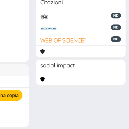
Citazioni
ND
ND
ND
social impact
una copia