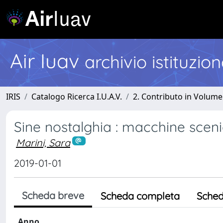
Air Iuav
archivio istituzio
IRIS
Catalogo Ricerca I.U.A.V.
2. Contributo in Volume
Sine nostalghia : macchine sceni
Marini, Sara
2019-01-01
Scheda breve
Scheda completa
Sched
Anno