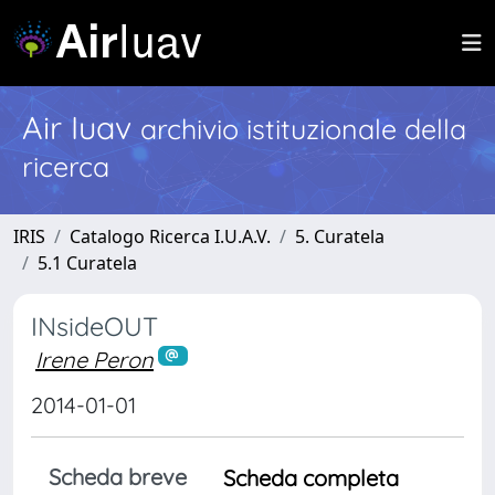
Air Iuav
archivio istituzionale della
ricerca
IRIS
Catalogo Ricerca I.U.A.V.
5. Curatela
5.1 Curatela
INsideOUT
Irene Peron
2014-01-01
Scheda breve
Scheda completa