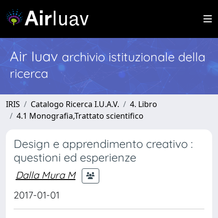
Air Iuav
archivio istituzionale della
ricerca
IRIS
Catalogo Ricerca I.U.A.V.
4. Libro
4.1 Monografia,Trattato scientifico
Design e apprendimento creativo :
questioni ed esperienze
Dalla Mura M
2017-01-01