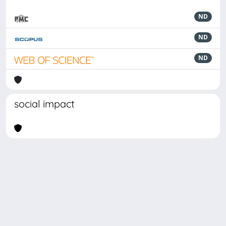
ND
ND
ND
social impact
Powered by
IRIS
-
about IRIS
-