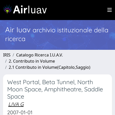
Air Iuav
archivio istituzionale della
ricerca
IRIS
Catalogo Ricerca I.U.A.V.
2. Contributo in Volume
2.1 Contributo in Volume(Capitolo,Saggio)
West Portal, Beta Tunnel, North
Moon Space, Amphitheatre, Saddle
Space
LIVA G
2007-01-01