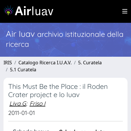
Air Iuav
archivio istituzionale della
ricerca
IRIS
Catalogo Ricerca I.U.A.V.
5. Curatela
5.1 Curatela
This Must Be the Place : il Roden
Crater project e lo Iuav
Liva G
;
Friso I
2011-01-01