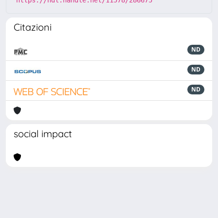
Citazioni
ND
ND
ND
social impact