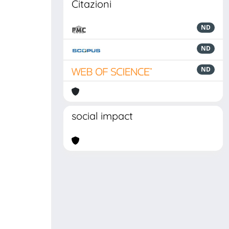
Citazioni
ND
ND
ND
social impact