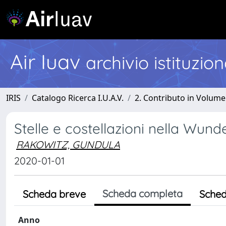
Air Iuav
archivio istituzio
IRIS
Catalogo Ricerca I.U.A.V.
2. Contributo in Volume
Stelle e costellazioni nella Wu
RAKOWITZ, GUNDULA
2020-01-01
Scheda completa
Scheda breve
Sched
Anno