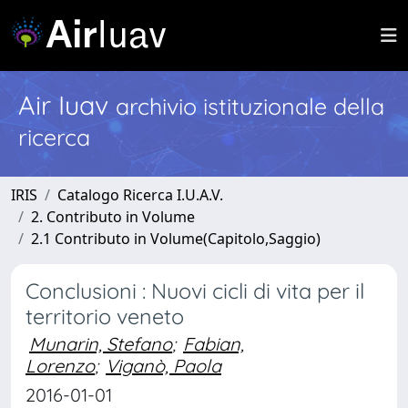
Air Iuav
archivio istituzionale della
ricerca
IRIS
Catalogo Ricerca I.U.A.V.
2. Contributo in Volume
2.1 Contributo in Volume(Capitolo,Saggio)
Conclusioni : Nuovi cicli di vita per il
territorio veneto
Munarin, Stefano
;
Fabian,
Lorenzo
;
Viganò, Paola
2016-01-01