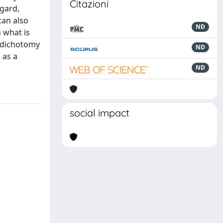
Citazioni
egard,
can also
ND
 what is
n dichotomy
ND
 as a
ND
social impact