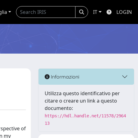
glia
IT
LOGIN
Informazioni
Utilizza questo identificativo per
citare o creare un link a questo
documento:
https://hdl.handle.net/11578/2964
13
rspective of
in my