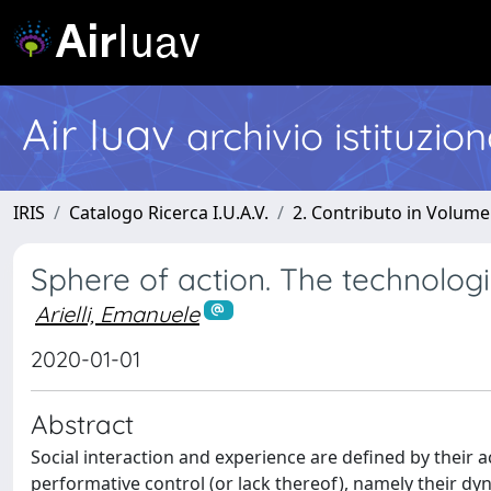
Air Iuav
archivio istituzio
IRIS
Catalogo Ricerca I.U.A.V.
2. Contributo in Volume
Sphere of action. The technologic
Arielli, Emanuele
2020-01-01
Abstract
Social interaction and experience are defined by their ac
performative control (or lack thereof), namely their dyn