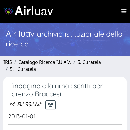
Air Iuav
archivio istituzionale della
ricerca
IRIS
Catalogo Ricerca I.U.A.V.
5. Curatela
5.1 Curatela
L'indagine e la rima : scritti per
Lorenzo Braccesi
M. BASSANI
;
2013-01-01