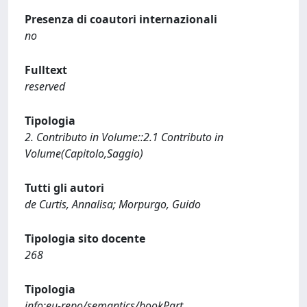
Presenza di coautori internazionali
no
Fulltext
reserved
Tipologia
2. Contributo in Volume::2.1 Contributo in
Volume(Capitolo,Saggio)
Tutti gli autori
de Curtis, Annalisa; Morpurgo, Guido
Tipologia sito docente
268
Tipologia
info:eu-repo/semantics/bookPart