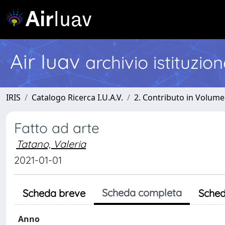
Air Iuav
archivio istituzio
IRIS
Catalogo Ricerca I.U.A.V.
2. Contributo in Volume
Fatto ad arte
Tatano, Valeria
2021-01-01
Scheda completa
Scheda breve
Sched
Anno