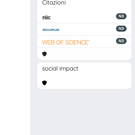
Citazioni
ND
ND
ND
social impact