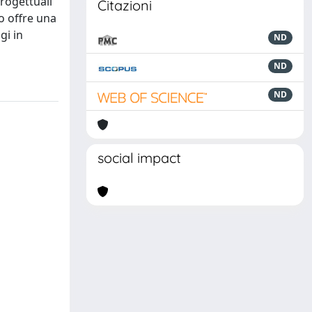
progettuali
Citazioni
io offre una
gi in
ND
ND
ND
social impact