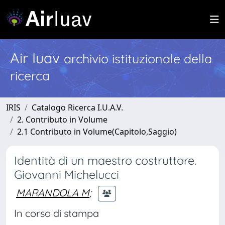
Air Iuav
archivio istituzionale della
ricerca
IRIS
Catalogo Ricerca I.U.A.V.
2. Contributo in Volume
2.1 Contributo in Volume(Capitolo,Saggio)
Identità di un maestro costruttore.
Giovanni Michelucci
MARANDOLA M
;
In corso di stampa