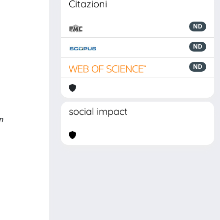
Citazioni
ND
ND
ND
social impact
an