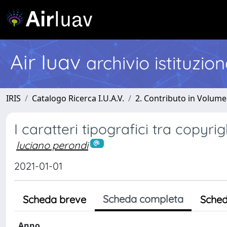
Air Iuav
archivio istituzio
IRIS
Catalogo Ricerca I.U.A.V.
2. Contributo in Volume
I caratteri tipografici tra copyrig
luciano perondi
2021-01-01
Scheda completa
Scheda breve
Sched
Anno