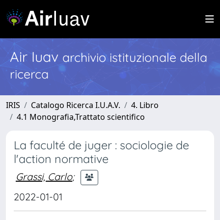
Air Iuav
archivio istituzionale della
ricerca
IRIS
Catalogo Ricerca I.U.A.V.
4. Libro
4.1 Monografia,Trattato scientifico
La faculté de juger : sociologie de
l'action normative
Grassi, Carlo
;
2022-01-01