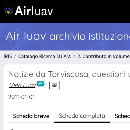
Air Iuav
archivio istituzio
IRIS
Catalogo Ricerca I.U.A.V.
2. Contributo in Volume
Notizie da Torviscosa, questioni
Velo Luca
;
2011-01-01
Scheda completa
Scheda breve
Sched