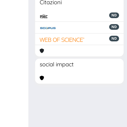
Citazioni
ND
ND
ND
social impact