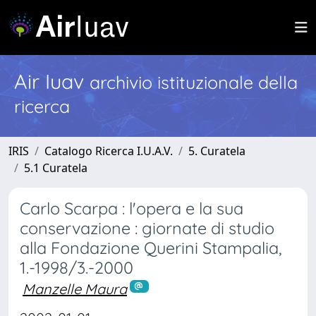
Air Iuav
archivio istituzionale della
ricerca
IRIS
Catalogo Ricerca I.U.A.V.
5. Curatela
5.1 Curatela
Carlo Scarpa : l'opera e la sua
conservazione : giornate di studio
alla Fondazione Querini Stampalia,
1.-1998/3.-2000
Manzelle Maura