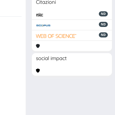
Citazioni
ND
ND
ND
social impact