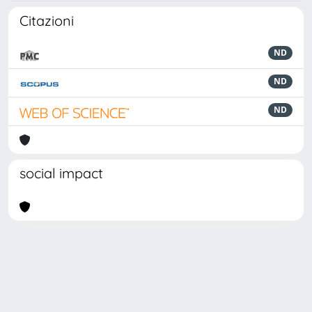
Citazioni
ND
ND
ND
social impact