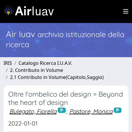
Air Iuav
archivio istituzionale della
ricerca
IRIS
Catalogo Ricerca I.U.A.V.
2. Contributo in Volume
2.1 Contributo in Volume(Capitolo,Saggio)
Oltre l'ombelico del design = Beyond
the heart of design
Bulegato, Fiorella
;
Pastore, Monica
2022-01-01