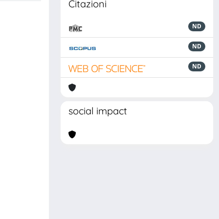
Citazioni
ND
ND
ND
social impact