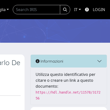
glia
IT
LOGIN
arlo De
Informazioni
Utilizza questo identificativo per
citare o creare un link a questo
documento:
https://hdl.handle.net/11578/3172
56