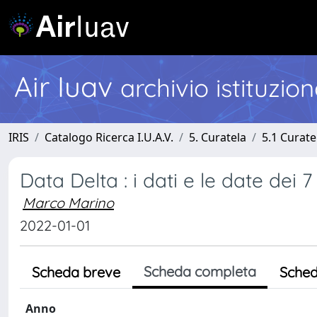
Air Iuav
archivio istituzio
IRIS
Catalogo Ricerca I.U.A.V.
5. Curatela
5.1 Curate
Data Delta : i dati e le date dei
Marco Marino
2022-01-01
Scheda completa
Scheda breve
Sched
Anno