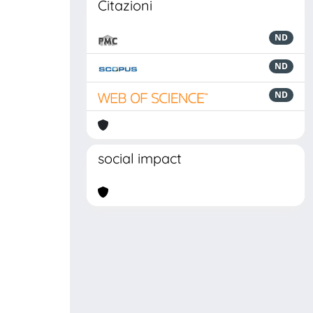
Citazioni
ND
ND
ND
social impact