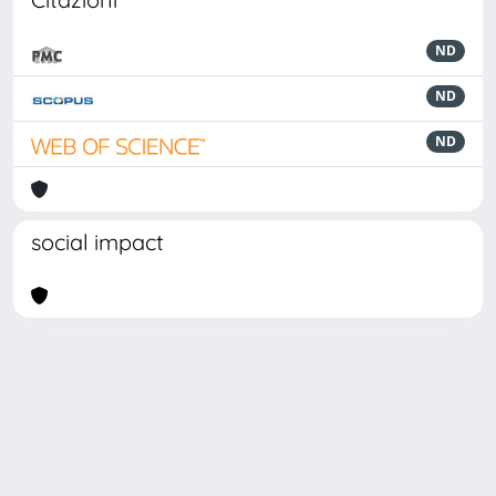
ND
ND
ND
social impact
Powered by
IRIS
-
about IRIS
-