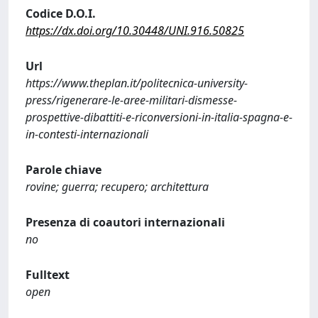
Codice D.O.I.
https://dx.doi.org/10.30448/UNI.916.50825
Url
https://www.theplan.it/politecnica-university-
press/rigenerare-le-aree-militari-dismesse-
prospettive-dibattiti-e-riconversioni-in-italia-spagna-e-
in-contesti-internazionali
Parole chiave
rovine; guerra; recupero; architettura
Presenza di coautori internazionali
no
Fulltext
open