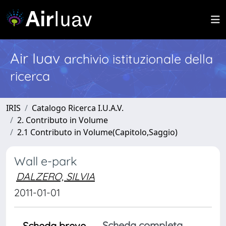
Air Iuav
archivio istituzionale della
ricerca
IRIS
Catalogo Ricerca I.U.A.V.
2. Contributo in Volume
2.1 Contributo in Volume(Capitolo,Saggio)
Wall e-park
DALZERO, SILVIA
2011-01-01
Scheda completa
Scheda breve