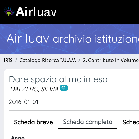
Air Iuav
archivio istituzio
IRIS
Catalogo Ricerca I.U.A.V.
2. Contributo in Volume
Dare spazio al malinteso
DALZERO, SILVIA
2016-01-01
Scheda completa
Scheda breve
Sched
Anno