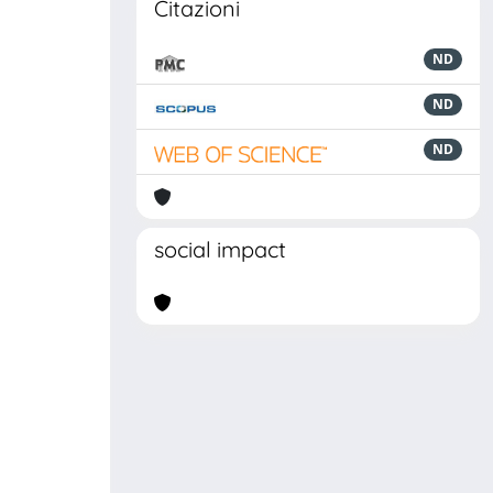
Citazioni
ND
ND
ND
social impact