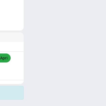
/Apri