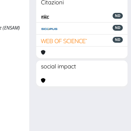
Citazioni
ND
az (ENSAM)
ND
ND
social impact