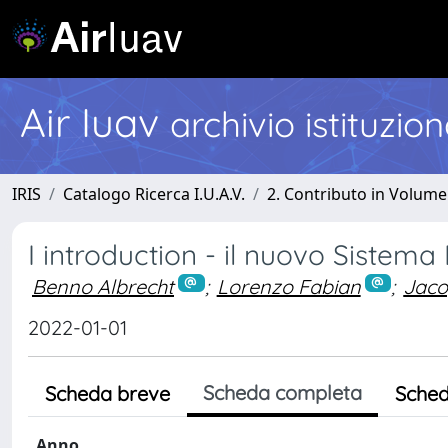
Air Iuav
archivio istituzio
IRIS
Catalogo Ricerca I.U.A.V.
2. Contributo in Volume
I introduction - il nuovo Sistem
Benno Albrecht
;
Lorenzo Fabian
;
Jaco
2022-01-01
Scheda completa
Scheda breve
Sched
Anno