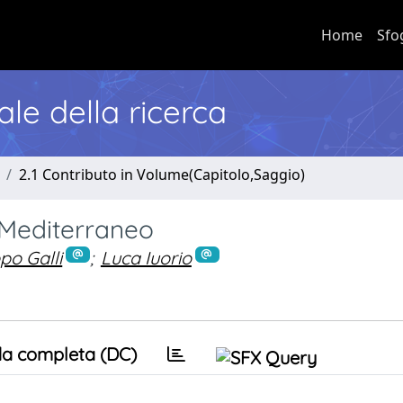
Home
Sfo
nale della ricerca
2.1 Contributo in Volume(Capitolo,Saggio)
a Mediterraneo
po Galli
;
Luca Iuorio
a completa (DC)