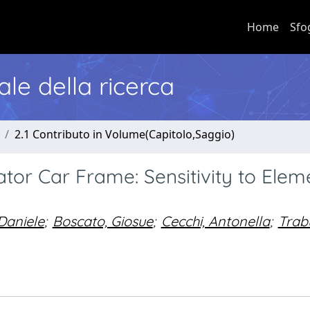
Home
Sfo
nale della ricerca
2.1 Contributo in Volume(Capitolo,Saggio)
ator Car Frame: Sensitivity to Elem
 Daniele
;
Boscato, Giosue
;
Cecchi, Antonella
;
Trab