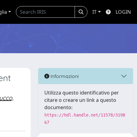
glia
IT
LOGIN
ent
Informazioni
Utilizza questo identificativo per
ucco,
citare o creare un link a questo
documento:
https://hdl.handle.net/11578/3198
67