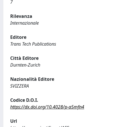
7
Rilevanza
Internazionale
Editore
Trans Tech Publications
Città Editore
Durnten-Zurich
Nazionalità Editore
SVIZZERA
Codice D.O.I.
https://dx.doi.org/10.4028/p-a5mfn4
Url