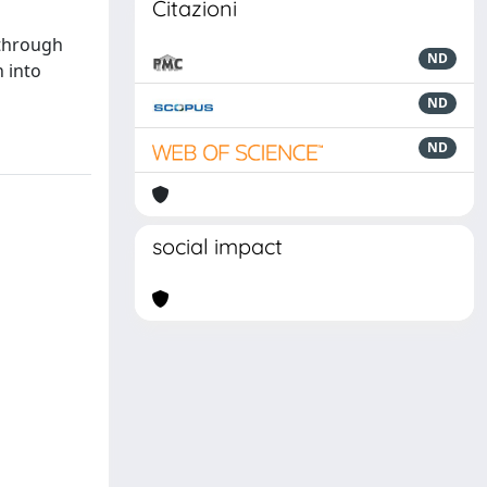
Citazioni
 through
ND
 into
ND
ND
social impact