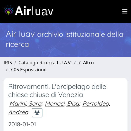
Air Iuav
archivio istituzionale della
ricerca
IRIS
Catalogo Ricerca I.U.A.V.
7. Altro
7.05 Esposizione
Ritrovamenti. L'arcipelago delle
chiese chiuse di Venezia
Marini, Sara
;
Monaci, Elisa
;
Pertoldeo,
Andrea
2018-01-01