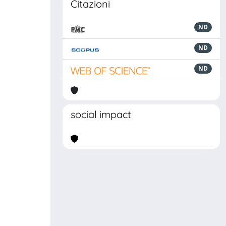
Citazioni
ND
ND
ND
social impact