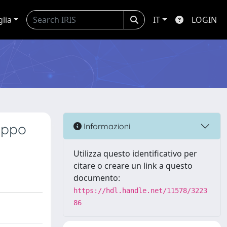
glia
IT
LOGIN
lippo
Informazioni
Utilizza questo identificativo per
citare o creare un link a questo
documento:
https://hdl.handle.net/11578/3223
86