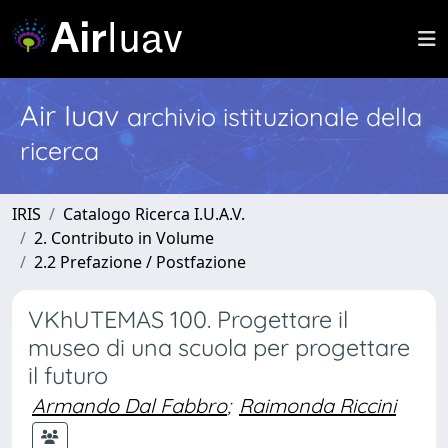
Air Iuav
archivio istituzionale della
ricerca
IRIS
Catalogo Ricerca I.U.A.V.
2. Contributo in Volume
2.2 Prefazione / Postfazione
VKhUTEMAS 100. Progettare il
museo di una scuola per progettare
il futuro
Armando Dal Fabbro
;
Raimonda Riccini