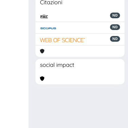
Citazioni
ND
ND
ND
social impact