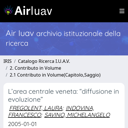
Air Iuav
archivio istituzionale della
ricerca
IRIS
Catalogo Ricerca I.U.A.V.
2. Contributo in Volume
2.1 Contributo in Volume(Capitolo,Saggio)
L’area centrale veneta: “diffusione in
evoluzione”
FREGOLENT, LAURA
;
INDOVINA,
FRANCESCO
;
SAVINO, MICHELANGELO
2005-01-01