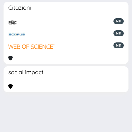
Citazioni
ND
ND
ND
social impact