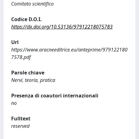
Comitato scientifico
Codice D.O.I.
https://dx.doi.org/10.53136/97912218075783
Url
https://www.aracneeditrice.eu/anteprime/979122180
7578.pdf
Parole chiave
Nervi, teoria, pratica
Presenza di coautori internazionali
no
Fulltext
reserved