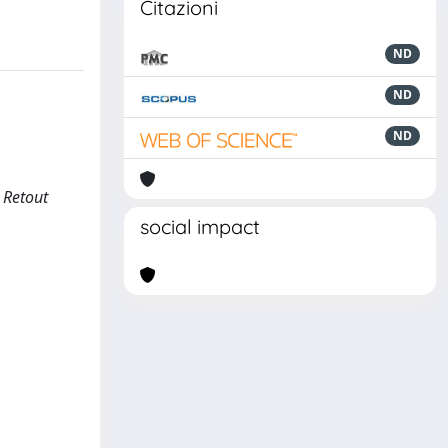
Citazioni
ND
ND
ND
 Retout
social impact