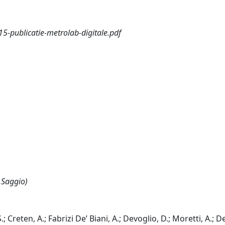
-publicatie-metrolab-digitale.pdf
,Saggio)
.; Creten, A.; Fabrizi De’ Biani, A.; Devoglio, D.; Moretti, A.; D