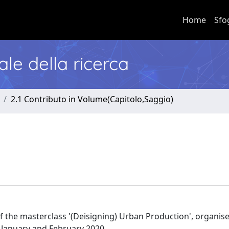
Home
Sfo
nale della ricerca
2.1 Contributo in Volume(Capitolo,Saggio)
f the masterclass '(Deisigning) Urban Production', organis
 January and February 2020.