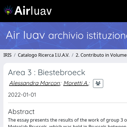
Air Iuav
archivio istituzio
IRIS
Catalogo Ricerca I.U.A.V.
2. Contributo in Volume
Area 3 : Biestebroeck
Alessandra Marcon
;
Moretti A.
;
2022-01-01
Abstract
The essay presents the results of the work of group 3 o
Metrolab Brussels, which was held in Brussels between