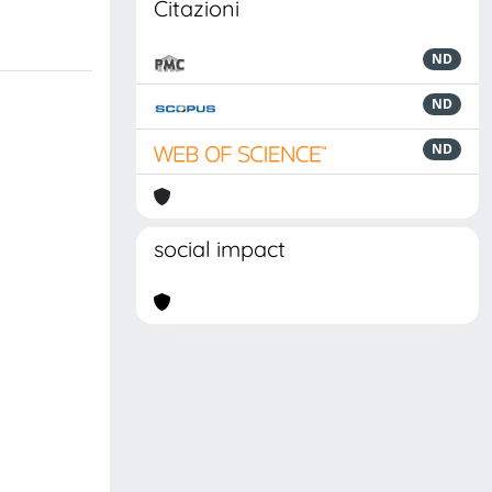
Citazioni
ND
ND
ND
social impact