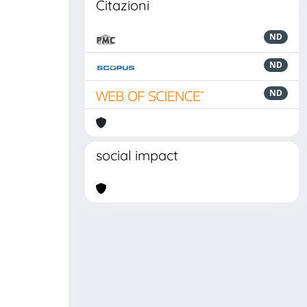
Citazioni
ND
ND
ND
social impact