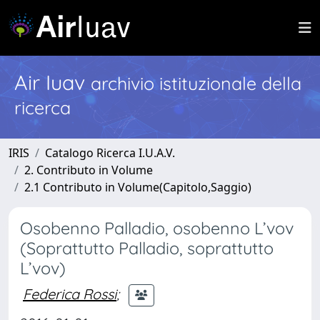
Air Iuav
archivio istituzionale della
ricerca
IRIS
Catalogo Ricerca I.U.A.V.
2. Contributo in Volume
2.1 Contributo in Volume(Capitolo,Saggio)
Osobenno Palladio, osobenno L’vov
(Soprattutto Palladio, soprattutto
L’vov)
Federica Rossi
;