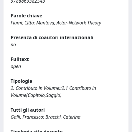
9788869382543
Parole chiave
Fiumi; Città; Mantova; Actor-Network Theory
Presenza di coautori internazionali
no
Fulltext
open
Tipologia
2. Contributo in Volume::2.1 Contributo in
Volume(Capitolo,Saggio)
Tutti gli autori
Galli, Francesco; Bracchi, Caterina
Tipologia sito docente