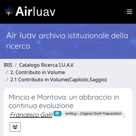
Air Iuav
archivio istituzionale della
ricerca
IRIS
Catalogo Ricerca I.U.A.V.
2. Contributo in Volume
2.1 Contributo in Volume(Capitolo,Saggio)
Mincio e Mantova: un abbraccio in
continua evoluzione
Francesco Galli
;
Writing – Original Draft Preparation