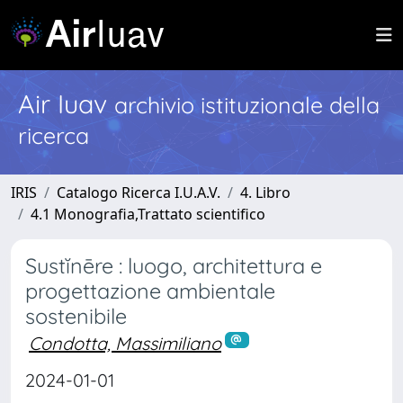
Air Iuav
archivio istituzionale della
ricerca
IRIS
Catalogo Ricerca I.U.A.V.
4. Libro
4.1 Monografia,Trattato scientifico
Sustĭnēre : luogo, architettura e
progettazione ambientale
sostenibile
Condotta, Massimiliano
2024-01-01