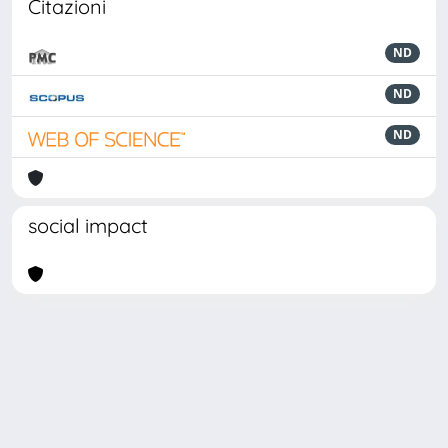
Citazioni
ND
ND
ND
social impact
Powered by
IRIS
-
about IRIS
-